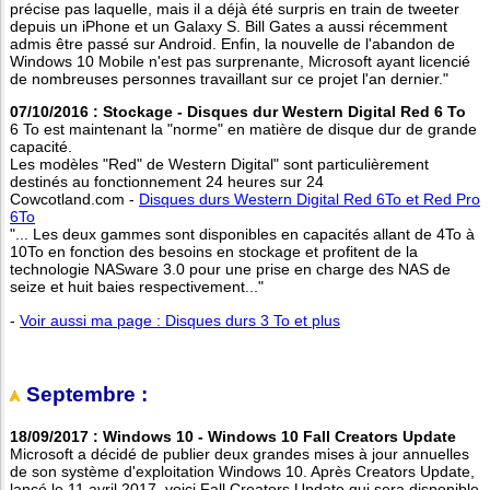
précise pas laquelle, mais il a déjà été surpris en train de tweeter
depuis un iPhone et un Galaxy S. Bill Gates a aussi récemment
admis être passé sur Android. Enfin, la nouvelle de l'abandon de
Windows 10 Mobile n'est pas surprenante, Microsoft ayant licencié
de nombreuses personnes travaillant sur ce projet l'an dernier."
07/10/2016 : Stockage - Disques dur Western Digital Red 6 To
6 To est maintenant la "norme" en matière de disque dur de grande
capacité.
Les modèles "Red" de Western Digital" sont particulièrement
destinés au fonctionnement 24 heures sur 24
Cowcotland.com -
Disques durs Western Digital Red 6To et Red Pro
6To
"... Les deux gammes sont disponibles en capacités allant de 4To à
10To en fonction des besoins en stockage et profitent de la
technologie NASware 3.0 pour une prise en charge des NAS de
seize et huit baies respectivement..."
-
Voir aussi ma page : Disques durs 3 To et plus
Septembre :
18/09/2017 : Windows 10 - Windows 10 Fall Creators Update
Microsoft a décidé de publier deux grandes mises à jour annuelles
de son système d'exploitation Windows 10. Après Creators Update,
lancé le 11 avril 2017, voici Fall Creators Update qui sera disponible