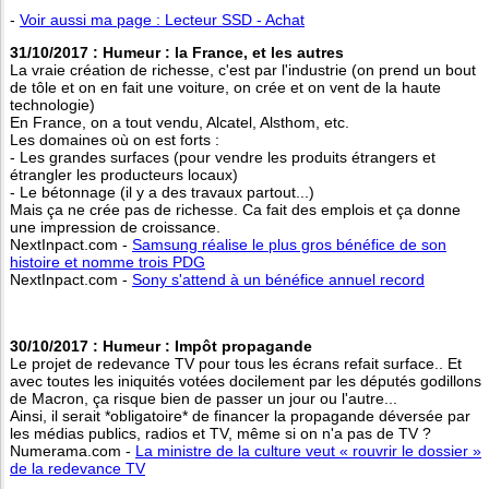
-
Voir aussi ma page : Lecteur SSD - Achat
31/10/2017 : Humeur : la France, et les autres
La vraie création de richesse, c'est par l'industrie (on prend un bout
de tôle et on en fait une voiture, on crée et on vent de la haute
technologie)
En France, on a tout vendu, Alcatel, Alsthom, etc.
Les domaines où on est forts :
- Les grandes surfaces (pour vendre les produits étrangers et
étrangler les producteurs locaux)
- Le bétonnage (il y a des travaux partout...)
Mais ça ne crée pas de richesse. Ca fait des emplois et ça donne
une impression de croissance.
NextInpact.com -
Samsung réalise le plus gros bénéfice de son
histoire et nomme trois PDG
NextInpact.com -
Sony s'attend à un bénéfice annuel record
30/10/2017 : Humeur : Impôt propagande
Le projet de redevance TV pour tous les écrans refait surface.. Et
avec toutes les iniquités votées docilement par les députés godillons
de Macron, ça risque bien de passer un jour ou l'autre...
Ainsi, il serait *obligatoire* de financer la propagande déversée par
les médias publics, radios et TV, même si on n'a pas de TV ?
Numerama.com -
La ministre de la culture veut « rouvrir le dossier »
de la redevance TV