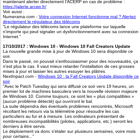
maintenant alerter directement l'ACERP en cas de problème :
https://jalerte.arcep.fr/
Voir aussi :
Numerama.com -
Votre connexion Internet fonctionne mal ? Alertez
directement le régulateur des télécoms
"Le régulateur des télécoms lance une plateforme sur laquelle
n'importe qui peut signaler un dysfonctionnement avec sa connexion
Internet."
17/10/2017 : Windows 10 - Windows 10 Fall Creators Update
La nouvelle grande mise à jour de Windows 10 sera disponible ce
soir.
Dans le passé, on pouvait s'enthousiasmer pour des nouveautés, ça
n'est plus le cas. Il vaut mieux retarder l'installation de ces grosses
mises à jour et laisser les autres essuyer les plâtres.
NextInpact.com -
Windows 10 : la Fall Creators Update disponible ce
soir
"Avec le Patch Tuesday qui sera diffusé ce soir vers 19 heures, un
premier lot de machines basculera vers la nouvelle révision majeure
de Windows 10. Comme toujours, ce sont les « plus compatibles »
(aucun problème détecté) qui ouvriront le bal.
La suite dépendra des éventuels problèmes rencontrés, Microsoft
récoltant les retours via la télémétrie pour résoudre les cas
particuliers au fur et à mesure. Les ordinateurs présentant de
nombreuses incompatibilités (pilotes, applications, etc.) seront les
derniers à être servis.
Le déploiement va donc s'étaler sur plusieurs semaines, voire mois
pour certains..."