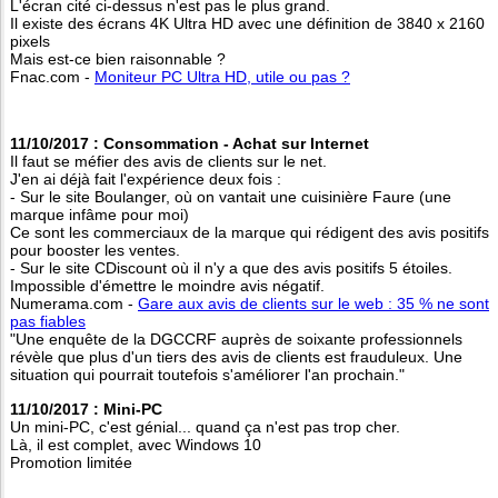
L'écran cité ci-dessus n'est pas le plus grand.
Il existe des écrans 4K Ultra HD avec une définition de 3840 x 2160
pixels
Mais est-ce bien raisonnable ?
Fnac.com -
Moniteur PC Ultra HD, utile ou pas ?
11/10/2017 : Consommation - Achat sur Internet
Il faut se méfier des avis de clients sur le net.
J'en ai déjà fait l'expérience deux fois :
- Sur le site Boulanger, où on vantait une cuisinière Faure (une
marque infâme pour moi)
Ce sont les commerciaux de la marque qui rédigent des avis positifs
pour booster les ventes.
- Sur le site CDiscount où il n'y a que des avis positifs 5 étoiles.
Impossible d'émettre le moindre avis négatif.
Numerama.com -
Gare aux avis de clients sur le web : 35 % ne sont
pas fiables
"Une enquête de la DGCCRF auprès de soixante professionnels
révèle que plus d'un tiers des avis de clients est frauduleux. Une
situation qui pourrait toutefois s'améliorer l'an prochain."
11/10/2017 : Mini-PC
Un mini-PC, c'est génial... quand ça n'est pas trop cher.
Là, il est complet, avec Windows 10
Promotion limitée