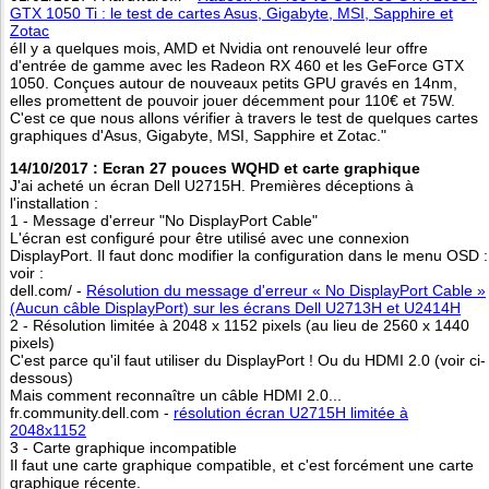
GTX 1050 Ti : le test de cartes Asus, Gigabyte, MSI, Sapphire et
Zotac
éIl y a quelques mois, AMD et Nvidia ont renouvelé leur offre
d'entrée de gamme avec les Radeon RX 460 et les GeForce GTX
1050. Conçues autour de nouveaux petits GPU gravés en 14nm,
elles promettent de pouvoir jouer décemment pour 110€ et 75W.
C'est ce que nous allons vérifier à travers le test de quelques cartes
graphiques d'Asus, Gigabyte, MSI, Sapphire et Zotac."
14/10/2017 : Ecran 27 pouces WQHD et carte graphique
J'ai acheté un écran Dell U2715H. Premières déceptions à
l'installation :
1 - Message d'erreur "No DisplayPort Cable"
L'écran est configuré pour être utilisé avec une connexion
DisplayPort. Il faut donc modifier la configuration dans le menu OSD :
voir :
dell.com/ -
Résolution du message d'erreur « No DisplayPort Cable »
(Aucun câble DisplayPort) sur les écrans Dell U2713H et U2414H
2 - Résolution limitée à 2048 x 1152 pixels (au lieu de 2560 x 1440
pixels)
C'est parce qu'il faut utiliser du DisplayPort ! Ou du HDMI 2.0 (voir ci-
dessous)
Mais comment reconnaître un câble HDMI 2.0...
fr.community.dell.com -
résolution écran U2715H limitée à
2048x1152
3 - Carte graphique incompatible
Il faut une carte graphique compatible, et c'est forcément une carte
graphique récente.