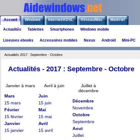
Accueil
Windows
Internet/ADSL
Réseau/Mac
Matériel
Actualités
Tablettes
Smartphones
Windows mobile
Logiciels
Liens
Jeux
Liseuses ebooks
Accessoires mobiles
Nexus
Android
Mini-PC
Actualités 2017 : Septembre - Octobre
Actualités - 2017 : Septembre - Octobre
Janvier à mars
Avril à juin
Juillet à
décembre
Mars
Juin
Décembre
15 mars
15 juin
Novembre
Février
Mai
Octobre
15 février
15 mai
Septembre
Janvier
Avril
Aout
15 janvier
15 avril
Juillet