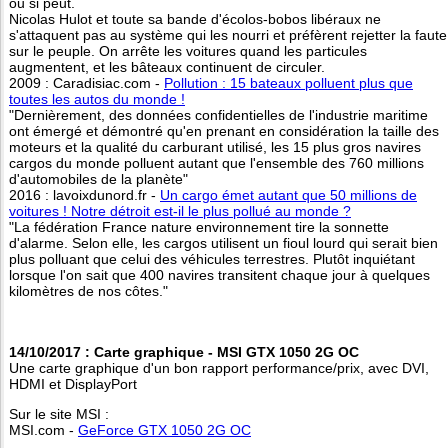
ou si peut.
Nicolas Hulot et toute sa bande d'écolos-bobos libéraux ne
s'attaquent pas au système qui les nourri et préfèrent rejetter la faute
sur le peuple. On arrête les voitures quand les particules
augmentent, et les bâteaux continuent de circuler.
2009 : Caradisiac.com -
Pollution : 15 bateaux polluent plus que
toutes les autos du monde !
"Dernièrement, des données confidentielles de l'industrie maritime
ont émergé et démontré qu'en prenant en considération la taille des
moteurs et la qualité du carburant utilisé, les 15 plus gros navires
cargos du monde polluent autant que l'ensemble des 760 millions
d'automobiles de la planète"
2016 : lavoixdunord.fr -
Un cargo émet autant que 50 millions de
voitures ! Notre détroit est-il le plus pollué au monde ?
"La fédération France nature environnement tire la sonnette
d'alarme. Selon elle, les cargos utilisent un fioul lourd qui serait bien
plus polluant que celui des véhicules terrestres. Plutôt inquiétant
lorsque l'on sait que 400 navires transitent chaque jour à quelques
kilomètres de nos côtes."
14/10/2017 : Carte graphique - MSI GTX 1050 2G OC
Une carte graphique d'un bon rapport performance/prix, avec DVI,
HDMI et DisplayPort
Sur le site MSI :
MSI.com -
GeForce GTX 1050 2G OC