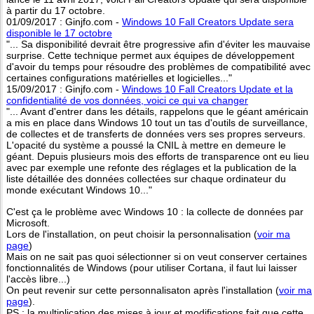
à partir du 17 octobre.
01/09/2017 : Ginjfo.com -
Windows 10 Fall Creators Update sera
disponible le 17 octobre
"... Sa disponibilité devrait être progressive afin d'éviter les mauvaise
surprise. Cette technique permet aux équipes de développement
d'avoir du temps pour résoudre des problèmes de compatibilité avec
certaines configurations matérielles et logicielles..."
15/09/2017 : Ginjfo.com -
Windows 10 Fall Creators Update et la
confidentialité de vos données, voici ce qui va changer
"... Avant d'entrer dans les détails, rappelons que le géant américain
a mis en place dans Windows 10 tout un tas d'outils de surveillance,
de collectes et de transferts de données vers ses propres serveurs.
L'opacité du système a poussé la CNIL à mettre en demeure le
géant. Depuis plusieurs mois des efforts de transparence ont eu lieu
avec par exemple une refonte des réglages et la publication de la
liste détaillée des données collectées sur chaque ordinateur du
monde exécutant Windows 10..."
C'est ça le problème avec Windows 10 : la collecte de données par
Microsoft.
Lors de l'installation, on peut choisir la personnalisation (
voir ma
page
)
Mais on ne sait pas quoi sélectionner si on veut conserver certaines
fonctionnalités de Windows (pour utiliser Cortana, il faut lui laisser
l'accès libre...)
On peut revenir sur cette personnalisaton après l'installation (
voir ma
page
).
PS : la multiplication des mises à jour et modifications fait que cette