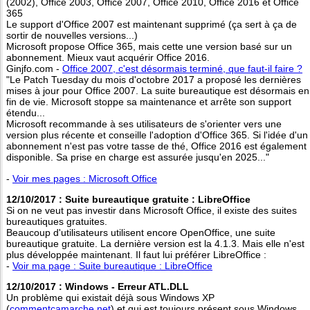
(2002), Office 2003, Office 2007, Office 2010, Office 2016 et Office
365
Le support d'Office 2007 est maintenant supprimé (ça sert à ça de
sortir de nouvelles versions...)
Microsoft propose Office 365, mais cette une version basé sur un
abonnement. Mieux vaut acquérir Office 2016.
Ginjfo.com -
Office 2007, c'est désormais terminé, que faut-il faire ?
"Le Patch Tuesday du mois d'octobre 2017 a proposé les dernières
mises à jour pour Office 2007. La suite bureautique est désormais en
fin de vie. Microsoft stoppe sa maintenance et arrête son support
étendu...
Microsoft recommande à ses utilisateurs de s'orienter vers une
version plus récente et conseille l'adoption d'Office 365. Si l'idée d'un
abonnement n'est pas votre tasse de thé, Office 2016 est également
disponible. Sa prise en charge est assurée jusqu'en 2025..."
-
Voir mes pages : Microsoft Office
12/10/2017 : Suite bureautique gratuite : LibreOffice
Si on ne veut pas investir dans Microsoft Office, il existe des suites
bureautiques gratuites.
Beaucoup d'utilisateurs utilisent encore OpenOffice, une suite
bureautique gratuite. La dernière version est la 4.1.3. Mais elle n'est
plus développée maintenant. Il faut lui préférer LibreOffice :
-
Voir ma page : Suite bureautique : LibreOffice
12/10/2017 : Windows - Erreur ATL.DLL
Un problème qui existait déjà sous Windows XP
(
commentcamarche.net
) et qui est toujours présent sous Windows