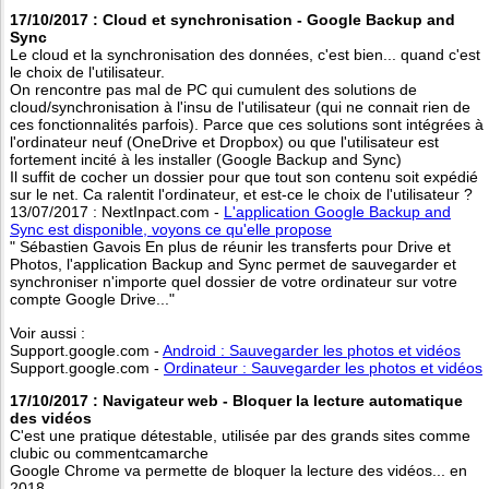
17/10/2017 : Cloud et synchronisation - Google Backup and
Sync
Le cloud et la synchronisation des données, c'est bien... quand c'est
le choix de l'utilisateur.
On rencontre pas mal de PC qui cumulent des solutions de
cloud/synchronisation à l'insu de l'utilisateur (qui ne connait rien de
ces fonctionnalités parfois). Parce que ces solutions sont intégrées à
l'ordinateur neuf (OneDrive et Dropbox) ou que l'utilisateur est
fortement incité à les installer (Google Backup and Sync)
Il suffit de cocher un dossier pour que tout son contenu soit expédié
sur le net. Ca ralentit l'ordinateur, et est-ce le choix de l'utilisateur ?
13/07/2017 : NextInpact.com -
L'application Google Backup and
Sync est disponible, voyons ce qu'elle propose
" Sébastien Gavois En plus de réunir les transferts pour Drive et
Photos, l'application Backup and Sync permet de sauvegarder et
synchroniser n'importe quel dossier de votre ordinateur sur votre
compte Google Drive..."
Voir aussi :
Support.google.com -
Android : Sauvegarder les photos et vidéos
Support.google.com -
Ordinateur : Sauvegarder les photos et vidéos
17/10/2017 : Navigateur web - Bloquer la lecture automatique
des vidéos
C'est une pratique détestable, utilisée par des grands sites comme
clubic ou commentcamarche
Google Chrome va permette de bloquer la lecture des vidéos... en
2018