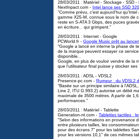
28/03/2011 : Matériel - Stockage - SSD - 
NextInpact.com -
Intel lance ses SSD 32
"Comme prévu, c'est aujourd'hui qu'Intel
gamme X25-M, connue sous le nom de cod
reste en S-ATA 3 Gbps, des puces gravée
en écriture... qui grimpent."
28/03/2011 : Internet - Google
PCWorld.fr -
Google Music prêt au lance
"Google a lancé en interne la phase de te
de la marque peuvent essayer ce service 
disponible...
Google, en plus de vouloir vendre de la
que l'utilisateur final puisse y stocker se
28/03/2011 : ADSL - VDSL2
Presence-pc.com -
Rumeur : du VDSL2 d'i
"Basée sur un principe similaire à l'ADSL
Line 2, ITU G.993.2) autorise un débit m
maximale de 3500 mètres. A partir de 1,
performances."
28/03/2011 : Matériel - Tablette
Generation-nt.com -
Tablettes tactiles : 
"Selon des informations en provenance des
entre plusieurs tailles, les consommateur
pour des écrans 7" pour les tablettes S
pour les versions 10,1" de ces mêmes tab