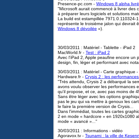
Presence-pc.com -
Windows 8 alpha liv
"Microsoft aurait commencé à livrer des 
à préparer leurs logiciels et solutions maté
La build est estampillée 7971.0.110324-19
représente le troisième jalon qui devrait ê
Windows 8 dévoilée
»).
30/03/2011 : Matériel - Tablette - iPad 2
MacWorld.fr -
Test : iPad 2
Avec l'iPad 2, Apple peaufine encore un 
design, fin, léger et performant avec no
30/03/2011 : Matériel - Carte graphique -
Hardware.fr -
Crysis 2 : les performances
"Très attendu, Crysis 2 a débarqué la se
avons voulu observer les performances e
qu'il propose, et ce, avec pas moins de 45
Sans être léger avec les options graphiqu
pas le jeu qui va mettre à genoux les c
le faire la première version de Crysis...
Dans l'immédiat, toutes les cartes graph
2 en mode « hardcore » en 1920x1080 alo
mode « avancé »..."
30/03/2011 : Informations - vidéo
Agoravox.tv -
Tsunami : la ville de Kese