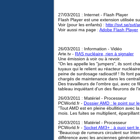
27/03/2011 : Internet - Flash Player
Flash Player est une extension utilisée su
Voir (pour les enfants) :
http://svt.se/svt
Voir aussi ma page :
Adobe Flash Player
26/03/2011 : Information - Vidéo
Arte.tv -
RAS nucléaire, rien à signaler
Une émission à voir ou à revoir.
"On les appelle les "jumpers", ils sont c
tuyaux qui le relient au réacteur nucléa
peine de surdosage radioactif ! Ils font p
chargés de maintenance dans les centrale
Des travailleurs de l'ombre qui, avec ce f
tableau inquiétant d'un des fleurons de l
26/03/2011 : Matériel - Processeur
PCWorld.fr -
Dossier AMD : le point sur l
"Tout AMD est en pleine ébullition avec 
mois. Les fuites se multiplient, éparpillant
26/03/2011 : Matériel - Processeur
PCWorld.fr -
Socket AM3+ : à quoi sert le
"Beaucoup de rumeurs circulent sur Inte
différence avec les anciennes génération