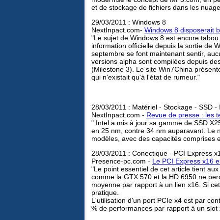
et de stockage de fichiers dans les nuage
29/03/2011 : Windows 8
NextInpact.com-
Windows 8 disposerait b
"Le sujet de Windows 8 est encore tabou 
information officielle depuis la sortie d
septembre se font maintenant sentir, auc
versions alpha sont compilées depuis des
(Milestone 3). Le site Win7China présente a
qui n'existait qu'à l'état de rumeur."
28/03/2011 : Matériel - Stockage - SSD - 
NextInpact.com -
Revue de presse : les t
" Intel a mis à jour sa gamme de SSD X
en 25 nm, contre 34 nm auparavant. Le n
modèles, avec des capacités comprises en
28/03/2011 : Conectique - PCI Express x
Presence-pc.com -
Le PCI Express x16 es
"Le point essentiel de cet article tient
comme la GTX 570 et la HD 6950 ne perd
moyenne par rapport à un lien x16. Si cette
pratique.
L'utilisation d'un port PCIe x4 est par c
% de performances par rapport à un slot 