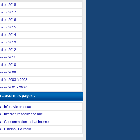
alites 2018
alites 2017
alites 2016
alites 2015
alites 2014
alites 2013
alites 2012
alites 2011
alites 2010
alites 2009
alités 2003 à 2008
alites 2001 - 2002
r aussi mes pages :
 - Infos, vie pratique
s - Internet, réseaux sociaux
s - Consommation, achat Internet
s - Cinéma, TV, radio