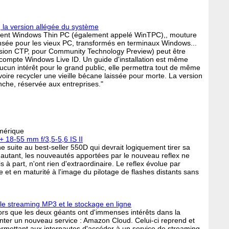
la version allégée du système
uement Windows Thin PC (également appelé WinTPC),, mouture
nsée pour les vieux PC, transformés en terminaux Windows...
ion CTP, pour Community Technology Preview) peut être
 compte Windows Live ID. Un guide d'installation est même
aucun intérêt pour le grand public, elle permettra tout de même
voire recycler une vieille bécane laissée pour morte. La version
che, réservée aux entreprises."
umérique
18-55 mm f/3,5-5,6 IS II
 suite au best-seller 550D qui devrait logiquement tirer sa
autant, les nouveautés apportées par le nouveau reflex ne
 à part, n'ont rien d'extraordinaire. Le reflex évolue par
et en maturité à l'image du pilotage de flashes distants sans
e streaming MP3 et le stockage en ligne
lors que les deux géants ont d'immenses intérêts dans la
nter un nouveau service : Amazon Cloud. Celui-ci reprend et
mettant aux internautes d'accéder à un service de streaming