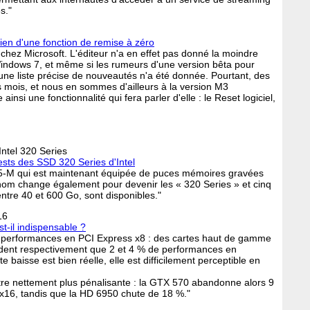
s."
ien d'une fonction de remise à zéro
chez Microsoft. L'éditeur n'a en effet pas donné la moindre
e Windows 7, et même si les rumeurs d'une version bêta pour
une liste précise de nouveautés n'a été donnée. Pourtant, des
 mois, et nous en sommes d'ailleurs à la version M3
insi une fonctionnalité qui fera parler d'elle : le Reset logiciel,
Intel 320 Series
ests des SSD 320 Series d'Intel
25-M qui est maintenant équipée de puces mémoires gravées
om change également pour devenir les « 320 Series » et cinq
tre 40 et 600 Go, sont disponibles."
16
t-il indispensable ?
 aux performances en PCI Express x8 : des cartes haut de gamme
ent respectivement que 2 et 4 % de performances en
 baisse est bien réelle, elle est difficilement perceptible en
ontre nettement plus pénalisante : la GTX 570 abandonne alors 9
x16, tandis que la HD 6950 chute de 18 %."