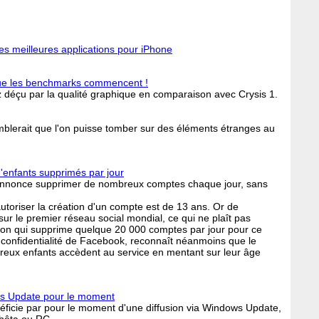
des meilleures applications pour iPhone
que les benchmarks commencent !
déçu par la qualité graphique en comparaison avec Crysis 1.
emblerait que l'on puisse tomber sur des éléments étranges au
enfants supprimés par jour
 annonce supprimer de nombreux comptes chaque jour, sans
utoriser la création d'un compte est de 13 ans. Or de
 le premier réseau social mondial, ce qui ne plaît pas
tion qui supprime quelque 20 000 comptes par jour pour ce
confidentialité de Facebook, reconnaît néanmoins que le
reux enfants accèdent au service en mentant sur leur âge
ws Update pour le moment
néficie par pour le moment d'une diffusion via Windows Update,