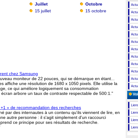
Juillet
Octobre
Actu
15 juillet
15 octobre
Actu
Actu
Actu
Actu
Actu
Actu
Actu
Actu
Actu
arent chez Samsung
uveau moniteur de 22 pouces, qui se démarque en étant...
Actu
s affiche une résolution de 1680 x 1050 pixels. Elle utilise la
Actu
rage, ce qui améliore logiquement sa consommation
 écran arbore un taux de contraste respectable de 500:1."
Voi
Liens
« +1 » de recommandation des recherches
né par des internautes à un contenu qu'ils viennent de lire, en
Lien
e autre personne : il s'agit simplement d'un raccourci
Lien
eprend ce principe pour ses résultats de recherche.
"
Lien