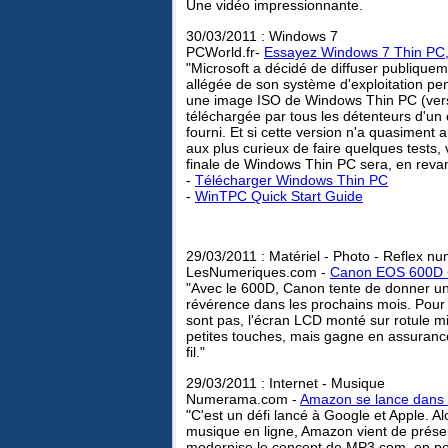
Une vidéo impressionnante.
30/03/2011 : Windows 7
PCWorld.fr-
Essayez Windows 7 Thin PC, 
"Microsoft a décidé de diffuser publiq
allégée de son système d'exploitation pe
une image ISO de Windows Thin PC (vers
téléchargée par tous les détenteurs d'un
fourni. Et si cette version n'a quasiment 
aux plus curieux de faire quelques tests, 
finale de Windows Thin PC sera, en revan
-
Télécharger Windows Thin PC
-
WinTPC Quick Start Guide
29/03/2011 : Matériel - Photo - Reflex n
LesNumeriques.com -
Canon EOS 600D + 
"Avec le 600D, Canon tente de donner une
révérence dans les prochains mois. Pour 
sont pas, l'écran LCD monté sur rotule mis
petites touches, mais gagne en assurance 
fil."
29/03/2011 : Internet - Musique
Numerama.com -
Amazon se lance dans l
"C'est un défi lancé à Google et Apple. A
musique en ligne, Amazon vient de prése
modernise le concept de MP3.com, en per