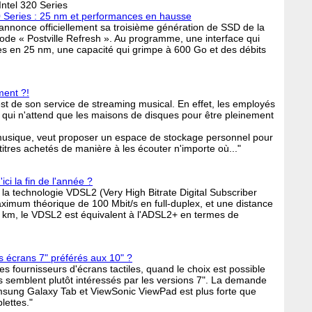
Intel 320 Series
0 Series : 25 nm et performances en hausse
 annonce officiellement sa troisième génération de SSD de la
e « Postville Refresh ». Au programme, une interface qui
s en 25 nm, une capacité qui grimpe à 600 Go et des débits
ment ?!
st de son service de streaming musical. En effet, les employés
qui n'attend que les maisons de disques pour être pleinement
 musique, veut proposer un espace de stockage personnel pour
s titres achetés de manière à les écouter n'importe où..."
ci la fin de l'année ?
, la technologie VDSL2 (Very High Bitrate Digital Subscriber
aximum théorique de 100 Mbit/s en full-duplex, et une distance
6 km, le VDSL2 est équivalent à l'ADSL2+ en termes de
les écrans 7" préférés aux 10" ?
 fournisseurs d'écrans tactiles, quand le choix est possible
s semblent plutôt intéressés par les versions 7". La demande
amsung Galaxy Tab et ViewSonic ViewPad est plus forte que
lettes."