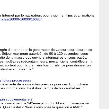
r Internet par le navigateur, pour visionner films et animations.
/articles/16000-16099/16095/
hargés d'entrer dans le générateur de vapeur pour obturer les
ire. Séjour maximum autorisé : de 90 à 120 secondes, sous
artie de la masse des ouvriers intérimaires et sous-payés,
s nucléaires (décontamineurs, mécaniciens, contrôleurs...).
ilm, sortent pour la première fois du silence pour dresser un
'industrie européenne."
es futurs processeurs
la déferlante de nouveautés prévues pour ces 18 prochains
 les informations. Il est donc temps de les centraliser..."
 pin supplémentaire ?
rnet concernant le 942ème pin du Bulldozer qui marque sa
s. Qu'en est-il ? Nous avons posé la question à AMD."