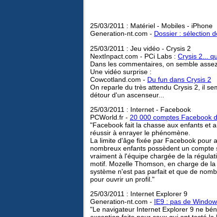
25/03/2011 : Matériel - Mobiles - iPhone
Generation-nt.com -
Dossier : sélection 
25/03/2011 : Jeu vidéo - Crysis 2
NextInpact.com - PCi Labs :
Crysis 2... 
Dans les commentaires, on semble assez 
Une vidéo surprise :
Cowcotland.com -
Du fun dans Crysis 2
On reparle du très attendu Crysis 2, il s
détour d'un ascenseur...
25/03/2011 : Internet - Facebook
PCWorld.fr -
20 000 comptes Facebook d'
"Facebook fait la chasse aux enfants et
réussir à enrayer le phénomène.
La limite d'âge fixée par Facebook pour a
nombreux enfants possèdent un compte sur
vraiment à l'équipe chargée de la régula
motif. Mozelle Thomson, en charge de la 
système n'est pas parfait et que de nomb
pour ouvrir un profil."
25/03/2011 : Internet Explorer 9
Generation-nt.com -
IE9 : pas de Windo
"Le navigateur Internet Explorer 9 ne bé