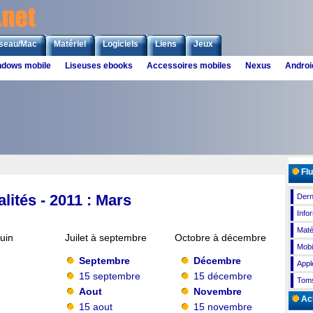
seau/Mac
Matériel
Logiciels
Liens
Jeux
ndows mobile
Liseuses ebooks
Accessoires mobiles
Nexus
Androi
Flu
lités - 2011 : Mars
Dern
Info
Maté
juin
Juilet à septembre
Octobre à décembre
Mobi
Septembre
Décembre
Appl
15 septembre
15 décembre
Toms
Aout
Novembre
Ach
15 aout
15 novembre