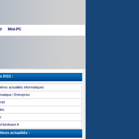
d
Mini-PC
x RSS :
ières actualités informatiques
rmatique / Entreprise
riel
les
e
Hardware.fr
ives actualités :