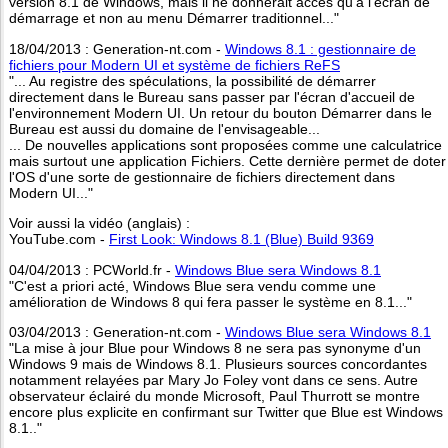
version 8.1 de Windows, mais il ne donnerait accès qu'à l'écran de
démarrage et non au menu Démarrer traditionnel..."
18/04/2013 : Generation-nt.com -
Windows 8.1 : gestionnaire de
fichiers pour Modern UI et système de fichiers ReFS
"... Au registre des spéculations, la possibilité de démarrer
directement dans le Bureau sans passer par l'écran d'accueil de
l'environnement Modern UI. Un retour du bouton Démarrer dans le
Bureau est aussi du domaine de l'envisageable...
... De nouvelles applications sont proposées comme une calculatrice
mais surtout une application Fichiers. Cette dernière permet de doter
l'OS d'une sorte de gestionnaire de fichiers directement dans
Modern UI..."
Voir aussi la vidéo (anglais) :
YouTube.com -
First Look: Windows 8.1 (Blue) Build 9369
04/04/2013 : PCWorld.fr -
Windows Blue sera Windows 8.1
"C'est a priori acté, Windows Blue sera vendu comme une
amélioration de Windows 8 qui fera passer le système en 8.1..."
03/04/2013 : Generation-nt.com -
Windows Blue sera Windows 8.1
"La mise à jour Blue pour Windows 8 ne sera pas synonyme d'un
Windows 9 mais de Windows 8.1. Plusieurs sources concordantes
notamment relayées par Mary Jo Foley vont dans ce sens. Autre
observateur éclairé du monde Microsoft, Paul Thurrott se montre
encore plus explicite en confirmant sur Twitter que Blue est Windows
8.1.."