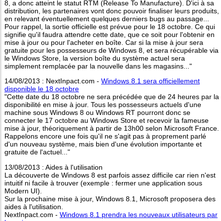
8, a donc atteint le statut RTM (Release To Manufacture). D'ici à sa
distribution, les partenaires vont donc pouvoir finaliser leurs produits,
en relevant éventuellement quelques derniers bugs au passage...
Pour rappel, la sortie officielle est prévue pour le 18 octobre. Ce qui
signifie qu'il faudra attendre cette date, que ce soit pour l'obtenir en
mise à jour ou pour l'acheter en boîte. Car si la mise à jour sera
gratuite pour les possesseurs de Windows 8, et sera récupérable via
le Windows Store, la version boîte du système actuel sera
simplement remplacée par la nouvelle dans les magasins..."
14/08/2013 : NextInpact.com -
Windows 8.1 sera officiellement
disponible le 18 octobre
"Cette date du 18 octobre ne sera précédée que de 24 heures par la
disponibilité en mise à jour. Tous les possesseurs actuels d'une
machine sous Windows 8 ou Windows RT pourront donc se
connecter le 17 octobre au Windows Store et recevoir la fameuse
mise à jour, théoriquement à partir de 13h00 selon Microsoft France.
Rappelons encore une fois qu'il ne s'agit pas à proprement parlé
d'un nouveau système, mais bien d'une évolution importante et
gratuite de l'actuel..."
13/08/2013 : Aides à l'utilisation
La découverte de Windows 8 est parfois assez difficile car rien n'est
intuitif ni facile à trouver (exemple : fermer une application sous
Modern UI).
Sur la prochaine mise à jour, Windows 8.1, Microsoft proposera des
aides à l'utilisation.
NextInpact.com -
Windows 8.1 prendra les nouveaux utilisateurs par