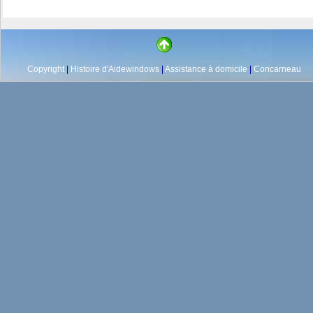
Copyright
|
Histoire d'Aidewindows
|
Assistance à domicile
|
Concarneau