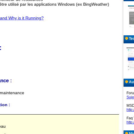
être utilisé par les applications Windows (ex BingWeather)
and Why is it Running?
Tec
:
nce :
Aut
e maintenance
Foru
Suje
tion :
MSD
http
Faq 
http
peau
Mic