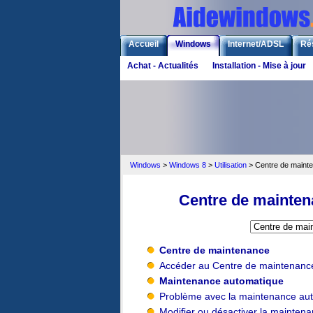
Accueil
Windows
Internet/ADSL
Ré
Achat - Actualités
Installation - Mise à jour
Windows
>
Windows 8
>
Utilisation
> Centre de maint
Centre de mainten
Centre de maintenance
Accéder au Centre de maintenanc
Maintenance automatique
Problème avec la maintenance au
Modifier ou désactiver la mainten