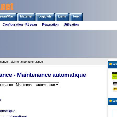
seau/Mac
Matériel
Logiciels
Liens
Jeux
Configuration - Réseau
Réparation
Utilisation
enance - Maintenance automatique
Win
ance - Maintenance automatique
e
Wi
tomatique
ance automatique