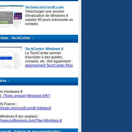
Technet.microsoft.com
Télécharger une version
d'évaluation de Windows 8
valable 90 jours (nécessite un
compte).
hnet - TechCenter :
TechCenter Windows 8
Le TechCenter permet
d'accéder à des guides,
conseils, etc. Voir également :
abonnement TechCenter Plus
res :
m.Hardware.fr
t : [Topic unique] Windows 8/RT
N France :
://msdn.microsoft.com/fr-fr/default
Windows 8 (en anglais) :
://www.softwareok.com/?faq-Windows-8
rosoft - Galerie de personnalisation :