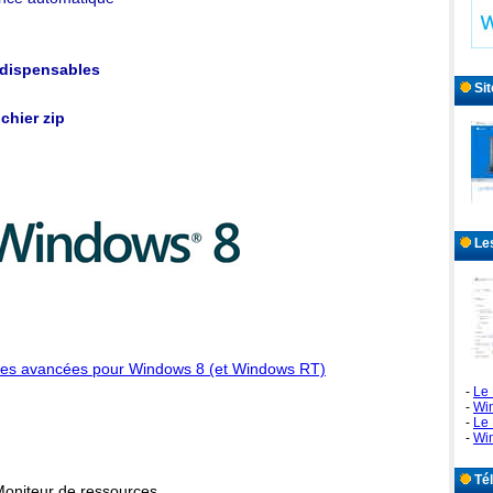
dispensables
Sit
chier zip
Les
ces avancées pour Windows 8 (et Windows RT)
-
Le 
-
Wi
-
Le 
-
Wi
Tél
Moniteur de ressources