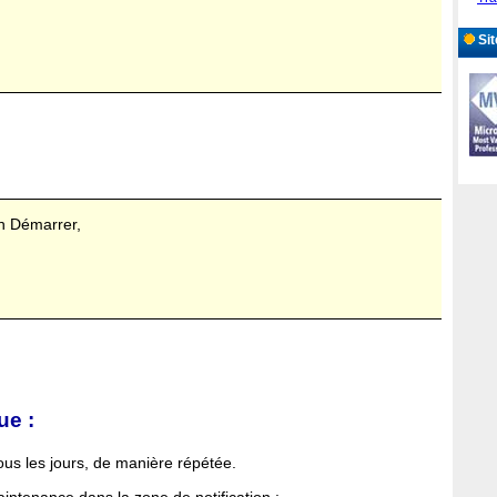
Sit
on Démarrer,
ue :
us les jours, de manière répétée.
intenance dans la zone de notification :