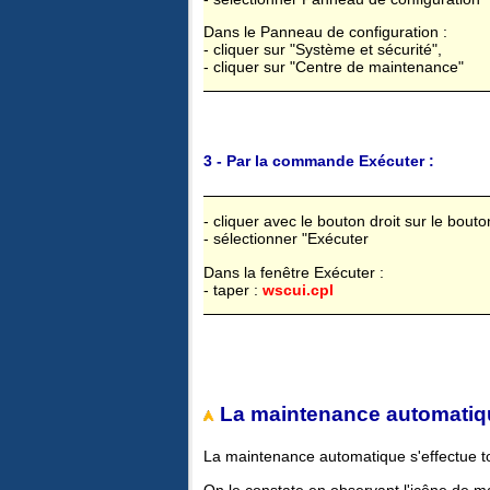
Dans le Panneau de configuration :
- cliquer sur "Système et sécurité",
- cliquer sur "Centre de maintenance"
3 - Par la commande Exécuter :
- cliquer avec le bouton droit sur le bout
- sélectionner "Exécuter
Dans la fenêtre Exécuter :
- taper :
wscui.cpl
La maintenance automatiq
La maintenance automatique s'effectue to
On le constate en observant l'icône de ma