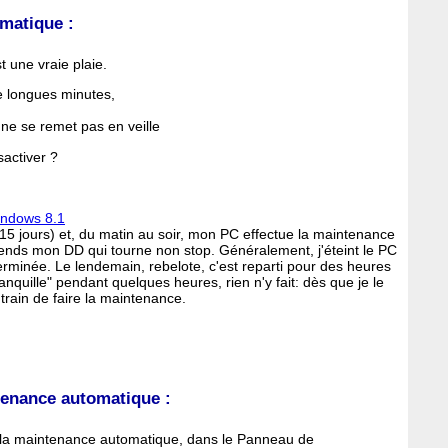
matique :
 une vraie plaie.
de longues minutes,
ci ne se remet pas en veille
sactiver ?
ndows 8.1
 15 jours) et, du matin au soir, mon PC effectue la maintenance
ntends mon DD qui tourne non stop. Généralement, j'éteint le PC
erminée. Le lendemain, rebelote, c'est reparti pour des heures
anquille" pendant quelques heures, rien n'y fait: dès que je le
n train de faire la maintenance.
tenance automatique :
e la maintenance automatique, dans le Panneau de