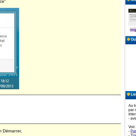
ce"
Out
Lie
Au l
par 
Inter
- av
Voir
on Démarrer,
-
Par
-
Tra