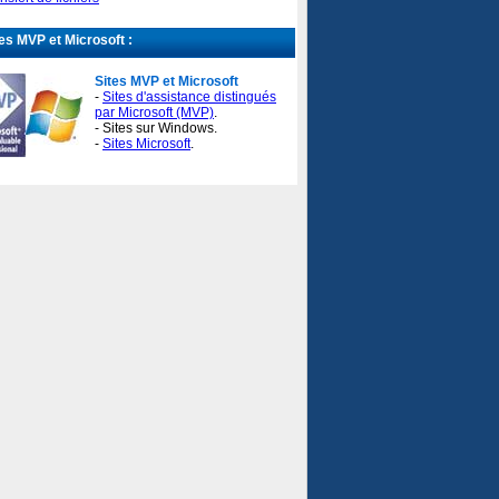
es MVP et Microsoft :
Sites MVP et Microsoft
-
Sites d'assistance distingués
par Microsoft (MVP)
.
- Sites sur Windows.
-
Sites Microsoft
.