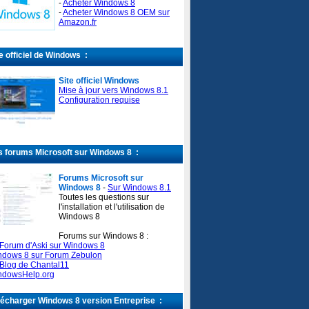
-
Acheter Windows 8
-
Acheter Windows 8 OEM sur
Amazon.fr
e officiel de Windows :
Site officiel Windows
Mise à jour vers Windows 8.1
Configuration requise
 forums Microsoft sur Windows 8 :
Forums Microsoft sur
Windows 8
-
Sur Windows 8.1
Toutes les questions sur
l'installation et l'utilisation de
Windows 8
Forums sur Windows 8 :
Forum d'Aski sur Windows 8
ndows 8 sur Forum Zebulon
Blog de Chantal11
ndowsHelp.org
écharger Windows 8 version Entreprise :