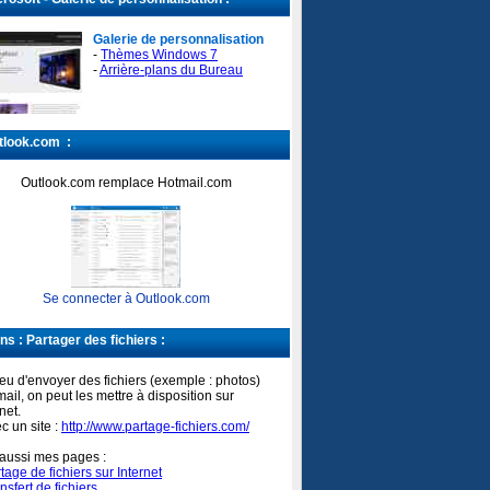
Galerie de personnalisation
-
Thèmes Windows 7​
-
Arrière-plans du Bureau​
look.com :
Outlook.com remplace Hotmail.com
Se connecter à Outlook.com
ns : Partager des fichiers :
ieu d'envoyer des fichiers (exemple : photos)
mail, on peut les mettre à disposition sur
net.
ec un site :
http://www.partage-fichiers.com/
 aussi mes pages :
tage de fichiers sur Internet
nsfert de fichiers