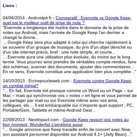
Liens :
04/06/2014 : Androidpit.fr -
Comparatif : Evernote vs Google Keep,
quel est le meilleur outil de prise de note ?
"Evernote a longtemps été maître dans le domaine de la prise de
notes sur Android, mais l'arrivée de Google Keep l'an dernier a
changé la donne...
... Google Keep sera plus adapté à celui qui cherche rapidement à
se souvenir d'un groupe de musique, du prix d'un objet déniché ou
d'un site internet précis, bref : une note simple, et courte...
... Evernote aura une utilisation plus évoluée, du moins sur le long
terme. Vous pourrez ainsi prendre de véritables compte-rendus, faire
des schémas, scanner des documents, ajouter des commentaires...
En ce sens, Evernote constitue une application bien plus complète..."
14/10/2013 : Ecrirepourleweb.com -
Evernote contre Google Keep,
un combat inégal?
"... En fait, Evernote est presque comme un Word ou un Page – sur
Mac – mais qui synchronise vos « notes » en ligne et vous permet de
les partager par mail ou sur Evernote même avec vos amis,
collègues, etc… Il est embarquable sur n'importe quel support ; PC,
Portable/Gsm, Tablette et même Android Gear...
22/08/2013 : NextInpact.com -
Google Keep ressort vos notes au
bon moment, Wunderlist s'améliore aussi
"... Google annonce que Keep travaille enfin de concert avec Now,
son assistant personnel disponible sur Android 4.1+ (Jelly Bean)..."