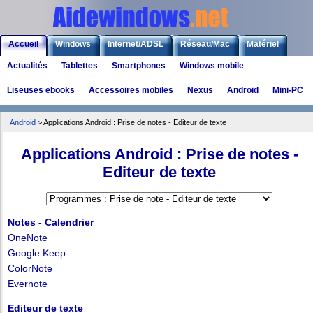
Accueil
Windows
Internet/ADSL
Réseau/Mac
Matériel
Actualités
Tablettes
Smartphones
Windows mobile
Logiciels
Liens
Jeux
Liseuses ebooks
Accessoires mobiles
Nexus
Android
Mini-PC
Android
> Applications Android : Prise de notes - Editeur de texte
Applications Android : Prise de notes -
Editeur de texte
Notes - Calendrier
OneNote
Google Keep
ColorNote
Evernote
Editeur de texte