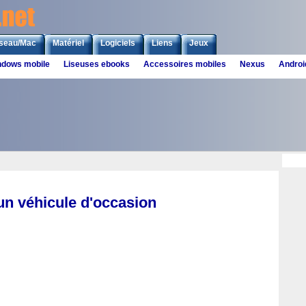
seau/Mac
Matériel
Logiciels
Liens
Jeux
ndows mobile
Liseuses ebooks
Accessoires mobiles
Nexus
Androi
un véhicule d'occasion