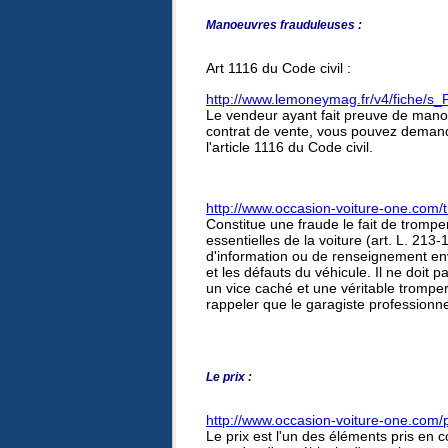
Manoeuvres frauduleuses :
Art 1116 du Code civil :
http://www.lemoneymag.fr/v4/fiche/s
Le vendeur ayant fait preuve de mano
contrat de vente, vous pouvez demande
l'article 1116 du Code civil.
http://www.occasion-voiture-one.com/
Constitue une fraude le fait de trompe
essentielles de la voiture (art. L. 213
d'information ou de renseignement enve
et les défauts du véhicule. Il ne doit 
un vice caché et une véritable tromperi
rappeler que le garagiste professionne
Le prix :
http://www.occasion-voiture-one.com/
Le prix est l'un des éléments pris en c