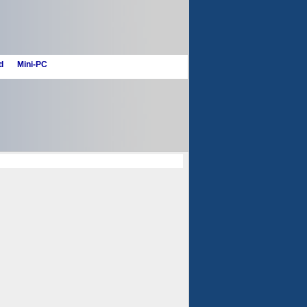
d
Mini-PC