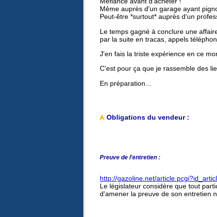
Méfiance avant d'acheter !
Même auprès d'un garage ayant pigno
Peut-être *surtout* auprès d'un profess
Le temps gagné à conclure une affaire
par la suite en tracas, appels téléphon
J'en fais la triste expérience en ce m
C'est pour ça que je rassemble des lie
En préparation...
Obligations du vendeur :
Preuve de l'entretien :
http://gazoline.net/article.pcgi?id_arti
Le législateur considère que tout part
d'amener la preuve de son entretien 