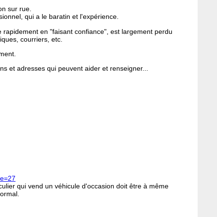
n sur rue.
ionnel, qui a le baratin et l'expérience.
 rapidement en "faisant confiance", est largement perdu
iques, courriers, etc.
oment.
ns et adresses qui peuvent aider et renseigner...
cle=27
iculier qui vend un véhicule d'occasion doit être à même
normal.