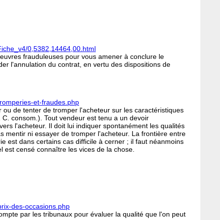
_Fiche_v4/0,5382,14464,00.html
euvres frauduleuses pour vous amener à conclure le
r l'annulation du contrat, en vertu des dispositions de
tromperies-et-fraudes.php
r ou de tenter de tromper l'acheteur sur les caractéristiques
-1 C. consom.). Tout vendeur est tenu a un devoir
rs l'acheteur. Il doit lui indiquer spontanément les qualités
pas mentir ni essayer de tromper l'acheteur. La frontière entre
e est dans certains cas difficile à cerner ; il faut néanmoins
l est censé connaître les vices de la chose.
prix-des-occasions.php
ompte par les tribunaux pour évaluer la qualité que l'on peut