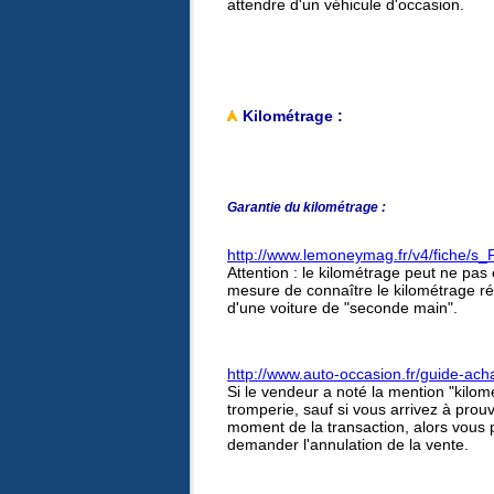
attendre d'un véhicule d'occasion.
Kilométrage :
Garantie du kilométrage :
http://www.lemoneymag.fr/v4/fiche/s_
Attention : le kilométrage peut ne pas 
mesure de connaître le kilométrage réel
d'une voiture de "seconde main".
http://www.auto-occasion.fr/guide-ach
Si le vendeur a noté la mention "kilo
tromperie, sauf si vous arrivez à prouv
moment de la transaction, alors vous p
demander l'annulation de la vente.