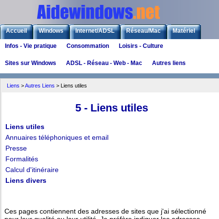
Accueil
Windows
Internet/ADSL
Réseau/Mac
Matériel
Infos - Vie pratique
Consommation
Loisirs - Culture
Logiciels
Liens
Jeux
Sites sur Windows
ADSL - Réseau - Web - Mac
Autres liens
Liens
>
Autres Liens
> Liens utiles
5 - Liens utiles
Liens utiles
Annuaires téléphoniques et email
Presse
Formalités
Calcul d'itinéraire
Liens divers
Ces pages contiennent des adresses de sites que j'ai sélectionné
pour leur qualité ou leur utilité. Je préfère indiquer les adresses