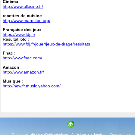
Cinéma
:
http://www.allocine.fr/
recettes de cuisine
:
http://www.marmiton.org/
Française des jeux
:
https://www.fdj.fr/
Résultat loto :
https://www.fdj.fr/jouer/jeux-de-tirage/resultats
Fnac
:
http://www.fnac.com/
Amazon
:
http://www.amazon.fr/
Musique
:
http://new.fr.music.yahoo.com/
Copyright
|
Histoire d'Aidewindows
|
Assistance à domicile
|
Concarneau